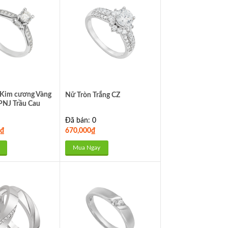
 Kim cương Vàng
Nữ Tròn Trắng CZ
PNJ Trầu Cau
1762
Đã bán: 0
₫
670,000
₫
Mua Ngay