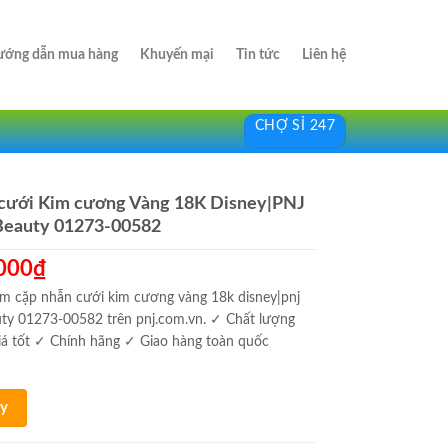
ớng dẫn mua hàng
Khuyến mại
Tin tức
Liên hệ
CHỢ SỈ 247
cưới Kim cương Vàng 18K Disney|PNJ
Beauty 01273-00582
000
₫
m cặp nhẫn cưới kim cương vàng 18k disney|pnj
uty 01273-00582 trên pnj.com.vn. ✓ Chất lượng
 giá tốt ✓ Chính hãng ✓ Giao hàng toàn quốc
y