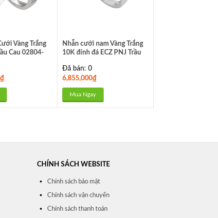
ưới Vàng Trắng
Nhẫn cưới nam Vàng Trắng
ầu Cau 02804-
10K đính đá ECZ PNJ Trầu
Cau XM00W001444
Đã bán: 0
₫
6,855,000
₫
Mua Ngay
CHÍNH SÁCH WEBSITE
Chính sách bảo mật
Chính sách vận chuyển
Chính sách thanh toán