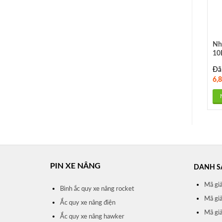
Nh
10
XM
Đã
6,
PIN XE NÂNG
DANH S
Mã gi
Bình ắc quy xe nâng rocket
Mã gi
Ắc quy xe nâng điện
Mã giả
Ắc quy xe nâng hawker