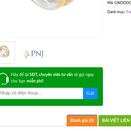
Mã:
GNDDDD
Danh mục:
Tr
Hãy để lại
SĐT, chuyên viên tư vấn
sẽ gọi ngay
cho bạn
miễn phí!
Đánh giá (0)
BÀI VIẾT LIÊ