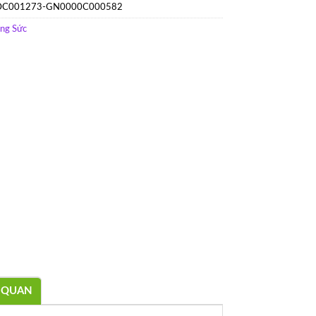
C001273-GN0000C000582
ang Sức
N QUAN