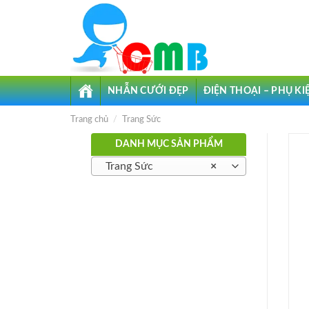
Skip
to
content
NHẪN CƯỚI ĐẸP
ĐIỆN THOẠI – PHỤ KI
TRANG
CHỦ
Trang chủ
/
Trang Sức
DANH MỤC SẢN PHẨM
Trang Sức
×