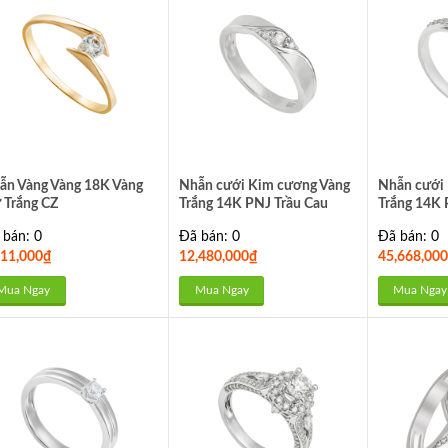
ẫn Vàng Vàng 18K Vàng
Nhẫn cưới Kim cương Vàng
Nhẫn cưới
 Trắng CZ
Trắng 14K PNJ Trầu Cau
Trắng 14K 
DDDDW011764
DDDDW01
 bán: 0
Đã bán: 0
Đã bán: 0
311,000
₫
12,480,000
₫
45,668,000
Mua Ngay
Mua Ngay
Mua Ngay