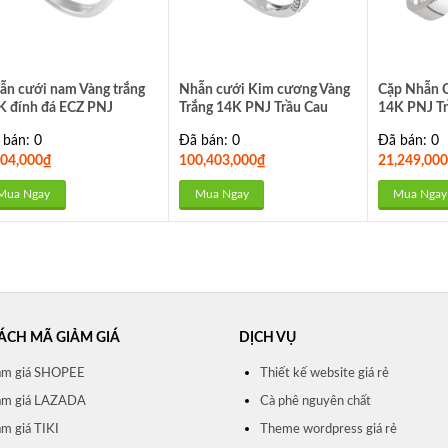
ẫn cưới nam Vàng trắng
Nhẫn cưới Kim cương Vàng
Cặp Nhẫn C
K đính đá ECZ PNJ
Trắng 14K PNJ Trầu Cau
14K PNJ Tr
00W001723
DDDDW011758
11767
 bán: 0
Đã bán: 0
Đã bán: 0
804,000
₫
100,403,000
₫
21,249,000
Mua Ngay
Mua Ngay
Mua Ngay
ÁCH MÃ GIẢM GIÁ
DỊCH VỤ
ảm giá SHOPEE
Thiết kế website giá rẻ
ảm giá LAZADA
Cà phê nguyên chất
m giá TIKI
Theme wordpress giá rẻ