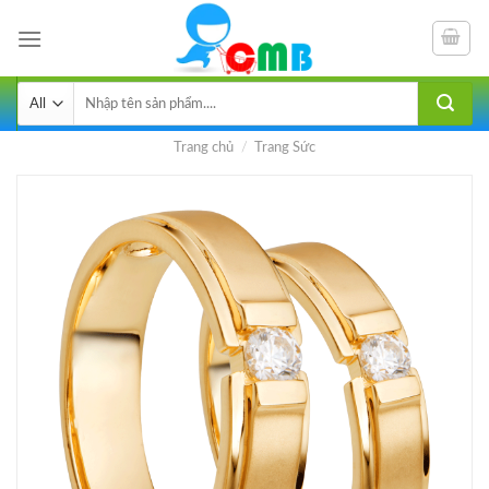
Skip
to
content
Tìm
kiếm:
Trang chủ
/
Trang Sức