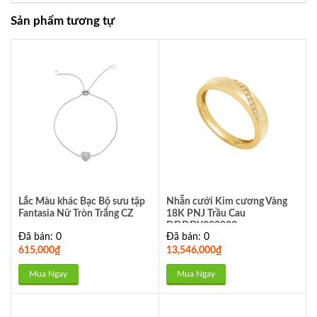
Sản phẩm tương tự
Lắc Màu khác Bạc Bộ sưu tập
Nhẫn cưới Kim cương Vàng
Fantasia Nữ Tròn Trắng CZ
18K PNJ Trầu Cau
DDDDY000983
Đã bán: 0
Đã bán: 0
615,000
₫
13,546,000
₫
Mua Ngay
Mua Ngay