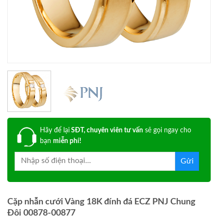
Hãy để lại
SĐT, chuyên viên tư vấn
sẽ gọi ngay cho
bạn
miễn phí!
Cặp nhẫn cưới Vàng 18K đính đá ECZ PNJ Chung
Đôi 00878-00877