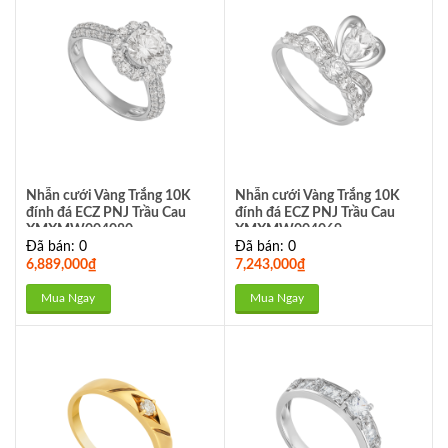
Nhẫn cưới Vàng Trắng 10K
Nhẫn cưới Vàng Trắng 10K
đính đá ECZ PNJ Trầu Cau
đính đá ECZ PNJ Trầu Cau
XMXMW004080
XMXMW004069
Đã bán: 0
Đã bán: 0
6,889,000
₫
7,243,000
₫
Mua Ngay
Mua Ngay