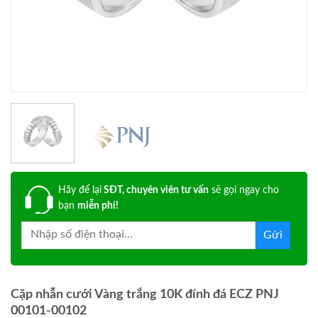
Hãy để lại
SĐT, chuyên viên tư vấn
sẽ gọi ngay cho
bạn
miễn phí!
Cặp nhẫn cưới Vàng trắng 10K đính đá ECZ PNJ
00101-00102