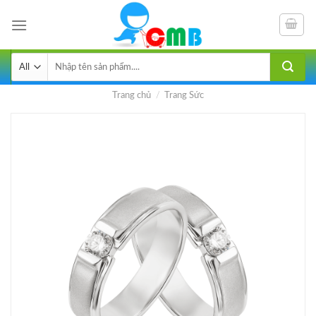
Skip
to
content
Tìm
kiếm:
Trang chủ
/
Trang Sức