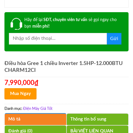
Hãy để lại
SĐT, chuyên viên tư vấn
sẽ gọi ngay cho
bạn
miễn phí!
Điều hòa Gree 1 chiều Inverter 1.5HP-12.000BTU
CHARM12CI
7,990,000
₫
Mua Ngay
Danh mục:
Điện Máy Giá Tốt
Mô tả
Thông tin bổ sung
Đánh giá (0)
BÀI VIẾT LIÊN QUAN