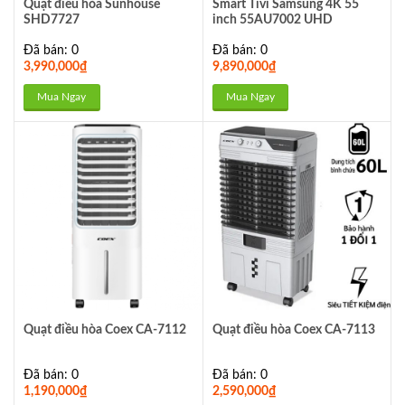
Quạt điều hòa Sunhouse
Smart Tivi Samsung 4K 55
SHD7727
inch 55AU7002 UHD
Đã bán: 0
Đã bán: 0
3,990,000
₫
9,890,000
₫
Mua Ngay
Mua Ngay
Quạt điều hòa Coex CA-7112
Quạt điều hòa Coex CA-7113
Đã bán: 0
Đã bán: 0
1,190,000
₫
2,590,000
₫