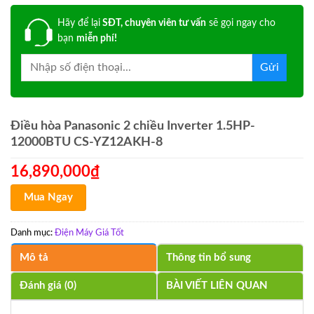
Hãy để lại
SĐT, chuyên viên tư vấn
sẽ gọi ngay cho
bạn
miễn phí!
Điều hòa Panasonic 2 chiều Inverter 1.5HP-
12000BTU CS-YZ12AKH-8
16,890,000
₫
Mua Ngay
Danh mục:
Điện Máy Giá Tốt
Mô tả
Thông tin bổ sung
Đánh giá (0)
BÀI VIẾT LIÊN QUAN