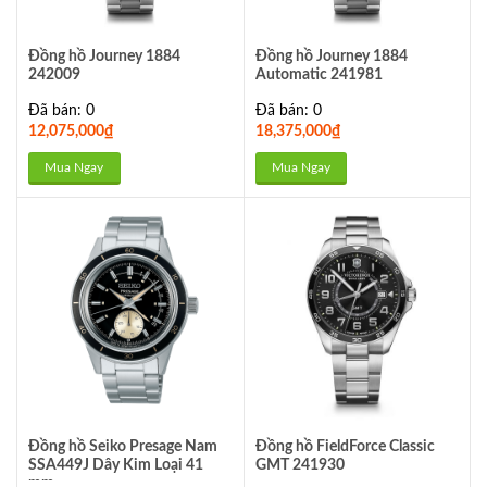
Đồng hồ Journey 1884
Đồng hồ Journey 1884
242009
Automatic 241981
Đã bán: 0
Đã bán: 0
12,075,000
₫
18,375,000
₫
Mua Ngay
Mua Ngay
Đồng hồ Seiko Presage Nam
Đồng hồ FieldForce Classic
SSA449J Dây Kim Loại 41
GMT 241930
mm