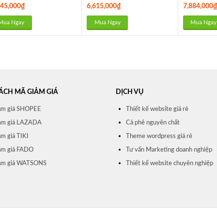
245,000
₫
6,615,000
₫
7,884,000
Mua Ngay
Mua Ngay
Mua Ngay
ÁCH MÃ GIẢM GIÁ
DỊCH VỤ
ảm giá SHOPEE
Thiết kế website giá rẻ
ảm giá LAZADA
Cà phê nguyên chất
m giá TIKI
Theme wordpress giá rẻ
ảm giá FADO
Tư vấn Marketing doanh nghiệp
ảm giá WATSONS
Thiết kế website chuyên nghiệp