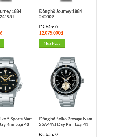
urney 1884
Đồng hồ Journey 1884
 241981
242009
Đã bán: 0
₫
12,075,000
₫
Mua Ngay
iko 5 Sports Nam
Đồng hồ Seiko Presage Nam
ây Kim Loại 40
SSA449J Dây Kim Loại 41
mm
Đã bán: 0