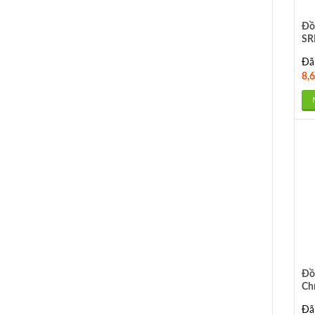
Đồ
SR
m
Đã
8,
Đồ
Ch
Đã