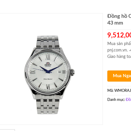
Đồng hồ 
43 mm
9,512,0
Mua sản phẩ
pnj.com.vn. 
Giao hàng t
Mua Nga
Mã:
WMORAJ
Danh mục:
Đồ