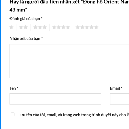
Hãy là người đầu tiên nhận xét “Đồng hồ Orient 
43 mm”
Đánh giá của bạn
*
1
2
3
4
5
Nhận xét của bạn
*
Tên
*
Email
*
Lưu tên của tôi, email, và trang web trong trình duyệt này cho lầ