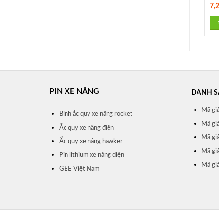
7,
PIN XE NÂNG
DANH S
Mã gi
Bình ắc quy xe nâng rocket
Mã gi
Ắc quy xe nâng điện
Mã giả
Ắc quy xe nâng hawker
Mã gi
Pin lithium xe nâng điện
Mã gi
GEE Việt Nam