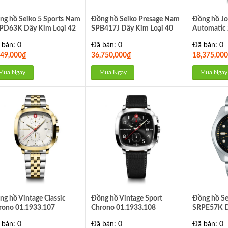
ng hồ Seiko 5 Sports Nam
Đồng hồ Seiko Presage Nam
Đồng hồ Jo
PD63K Dây Kim Loại 42
SPB417J Dây Kim Loại 40
Automatic
m
mm
 bán: 0
Đã bán: 0
Đã bán: 0
649,000
₫
36,750,000
₫
18,375,000
Mua Ngay
Mua Ngay
Mua Ngay
ng hồ Vintage Classic
Đồng hồ Vintage Sport
Đồng hồ Se
rono 01.1933.107
Chrono 01.1933.108
SRPE57K D
mm
 bán: 0
Đã bán: 0
Đã bán: 0