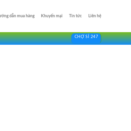
ớng dẫn mua hàng
Khuyến mại
Tin tức
Liên hệ
CHỢ SỈ 247