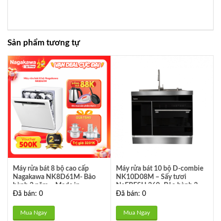
Sản phẩm tương tự
Máy rửa bát 8 bộ cao cấp
Máy rửa bát 10 bộ D-combie
Nagakawa NK8D61M- Bảo
NK10D08M – Sấy tươi
hành 2 năm – Made in
NaFRESH 360- Bảo hành 2
Đã bán: 0
Đã bán: 0
Malaysia
năm
Mua Ngay
Mua Ngay