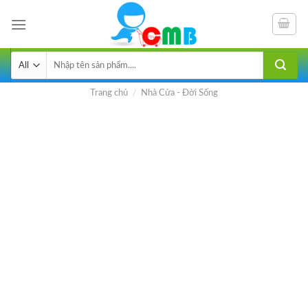
Skip
to
content
Tìm
kiếm:
Trang chủ
/
Nhà Cửa - Đời Sống