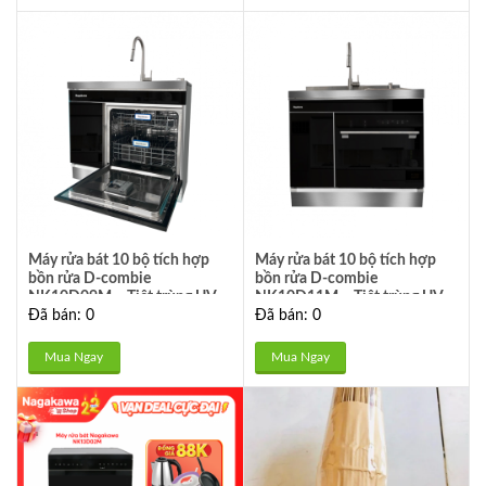
Máy rửa bát 10 bộ tích hợp
Máy rửa bát 10 bộ tích hợp
bồn rửa D-combie
bồn rửa D-combie
NK10D09M – Tiệt trùng UV
NK10D11M – Tiệt trùng UV
Đã bán: 0
Đã bán: 0
led, Nano Silver – Bảo hành 2
led, Nano Silver – Bảo hành 2
năm
năm
Mua Ngay
Mua Ngay