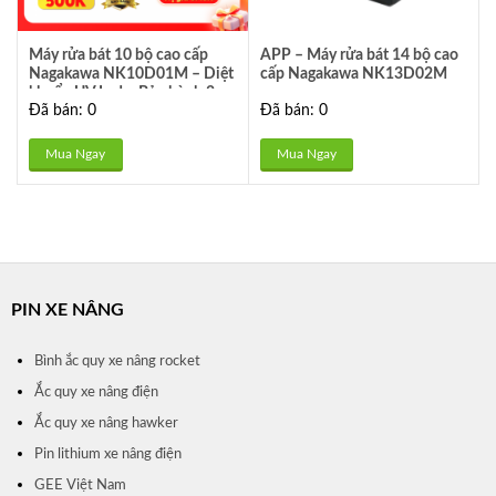
Máy rửa bát 10 bộ cao cấp
APP – Máy rửa bát 14 bộ cao
Nagakawa NK10D01M – Diệt
cấp Nagakawa NK13D02M
khuẩn UV Led – Bảo hành 2
Đã bán: 0
Đã bán: 0
năm
Mua Ngay
Mua Ngay
PIN XE NÂNG
Bình ắc quy xe nâng rocket
Ắc quy xe nâng điện
Ắc quy xe nâng hawker
Pin lithium xe nâng điện
GEE Việt Nam