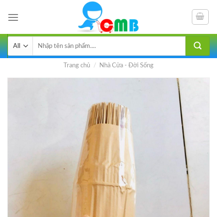
Skip
to
content
Tìm
kiếm:
Trang chủ
/
Nhà Cửa - Đời Sống