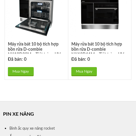
Máy rửa bát 10 bộ tích hợp
Máy rửa bát 10 bộ tích hợp
bồn rửa D-combie
bồn rửa D-combie
NK10D09M – Tiệt trùng UV
NK10D11M – Tiệt trùng UV
Đã bán: 0
Đã bán: 0
led, Nano Silver – Bảo hành 2
led, Nano Silver – Bảo hành 2
năm
năm
Mua Ngay
Mua Ngay
PIN XE NÂNG
Bình ắc quy xe nâng rocket