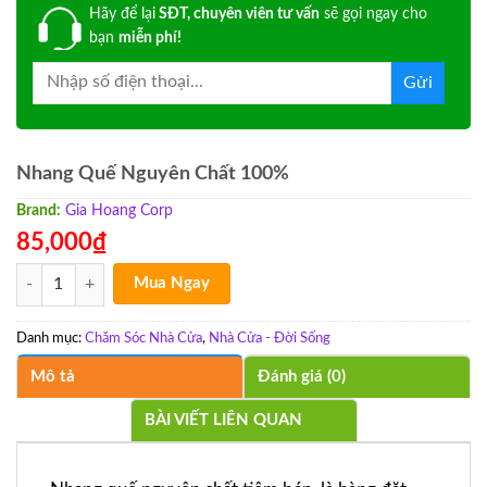
Hãy để lại
SĐT, chuyên viên tư vấn
sẽ gọi ngay cho
bạn
miễn phí!
Nhang Quế Nguyên Chất 100%
Brand:
Gia Hoang Corp
85,000
₫
Nhang Quế Nguyên Chất 100% số lượng
Mua Ngay
Danh mục:
Chăm Sóc Nhà Cửa
,
Nhà Cửa - Đời Sống
Mô tả
Đánh giá (0)
BÀI VIẾT LIÊN QUAN