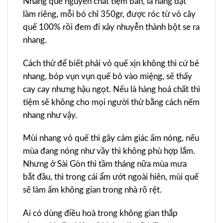
Nhang quế nguyên chất tiệm bán, là hàng đặt
làm riêng, mỗi bó chỉ 350gr, được róc từ vỏ cây
quế 100% rồi đem đi xây nhuyễn thành bột se ra
nhang.
Cách thử để biết phải vỏ quế xịn không thì cứ bẻ
nhang, bóp vụn vụn quế bỏ vào miệng, sẽ thấy
cay cay nhưng hậu ngọt. Nếu là hàng hoá chất thì
tiệm sẽ không cho mọi người thử bằng cách nếm
nhang như vậy.
Mùi nhang vỏ quế thì gây cảm giác ấm nóng, nếu
mùa đang nóng như vầy thì không phù hợp lắm.
Nhưng ở Sài Gòn thì tầm tháng nữa mùa mưa
bắt đầu, thì trong cái ẩm ướt ngoài hiên, mùi quế
sẽ làm ấm không gian trong nhà rõ rệt.
Ai có dùng điều hoà trong không gian thắp