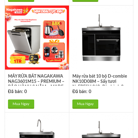
MÁY RỬA BÁT NAGAKAWA
Máy rửa bát 10 bộ D-combie
NAG3601M15 – PREMIUM –
NK10D08M – Sấy tươi
BẢO HÀNH 2 NĂM – MADE
NaFRESH 360- Bảo hành 2
Đã bán: 0
Đã bán: 0
IN MALAYSIA – HÀNG
năm
CHÍNH HÃNG
Mua Ngay
Mua Ngay